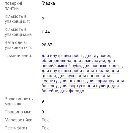
поверхні
Гладка
плитки
Кількість в
2
упаковці шт:
Кількість в
1.44
упаковці м.кв
Вага однієї
26.87
упаковки (кг):
Призначення:
для внутрішніх робіт
,
для душової
,
облицювальна
,
для лазні/сауни
,
для
печей/камінів/груби
,
для зовнішніх робіт
,
для внутрішніх робит
,
для тераси
,
для
цоколя
,
для кухні
,
для ванної
,
для
туалету
,
для вітальні
,
для коридору
,
для
балкону
,
для фартуха
,
для вулиці
,
для
басейну
,
для фасаду
Варіативність
9
малюнка
Товщина мм:
9
Морозостійка
Так
Ректифікат
Так