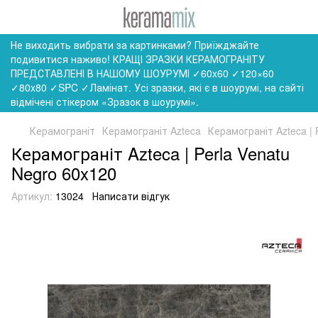
Не виходить вибрати за картинками? Приїжджайте
подивитися наживо! КРАЩІ ЗРАЗКИ КЕРАМОГРАНІТУ
ПРЕДСТАВЛЕНІ В НАШОМУ ШОУРУМІ ✓60x60 ✓120×60
✓80x80 ✓SPC ✓Ламінат. Усі зразки, які є в шоурумі, на сайті
відмічені стікером «Зразок в шоурумі».
Керамограніт
Керамограніт Azteca
Керамограніт Azteca | 
Керамограніт Azteca | Perla Venatu
Negro 60x120
Артикул:
13024
Написати відгук