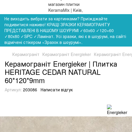
Не виходить вибрати за картинками? Приїжджайте
подивитися наживо! КРАЩІ ЗРАЗКИ КЕРАМОГРАНІТУ
ПРЕДСТАВЛЕНІ В НАШОМУ ШОУРУМІ ✓60x60 ✓120×60
✓80x80 ✓SPC ✓Ламінат. Усі зразки, які є в шоурумі, на сайті
відмічені стікером «Зразок в шоурумі».
Керамограніт
Керамограніт Energieker
Керамограніт Ene
Керамограніт Energieker | Плитка
HERITAGE CEDAR NATURAL
60*120*9mm
Артикул:
203086
Написати відгук