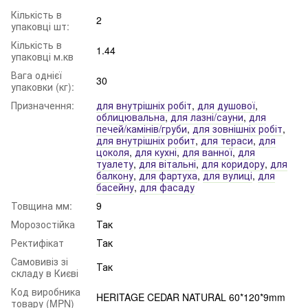
Кількість в
2
упаковці шт:
Кількість в
1.44
упаковці м.кв
Вага однієї
30
упаковки (кг):
Призначення:
для внутрішніх робіт
,
для душової
,
облицювальна
,
для лазні/сауни
,
для
печей/камінів/груби
,
для зовнішніх робіт
,
для внутрішніх робит
,
для тераси
,
для
цоколя
,
для кухні
,
для ванної
,
для
туалету
,
для вітальні
,
для коридору
,
для
балкону
,
для фартуха
,
для вулиці
,
для
басейну
,
для фасаду
Товщина мм:
9
Морозостійка
Так
Ректифікат
Так
Самовивіз зі
Так
складу в Києві
Код виробника
HERITAGE CEDAR NATURAL 60*120*9mm
товару (MPN)