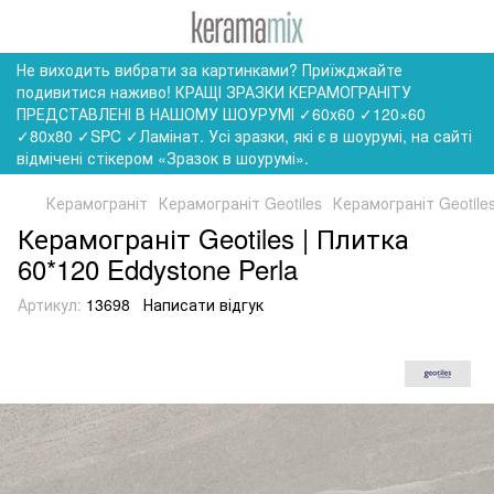
Не виходить вибрати за картинками? Приїжджайте
подивитися наживо! КРАЩІ ЗРАЗКИ КЕРАМОГРАНІТУ
ПРЕДСТАВЛЕНІ В НАШОМУ ШОУРУМІ ✓60x60 ✓120×60
✓80x80 ✓SPC ✓Ламінат. Усі зразки, які є в шоурумі, на сайті
відмічені стікером «Зразок в шоурумі».
Керамограніт
Керамограніт Geotiles
Керамограніт Geotiles
Керамограніт Geotiles | Плитка
60*120 Eddystone Perla
Артикул:
13698
Написати відгук