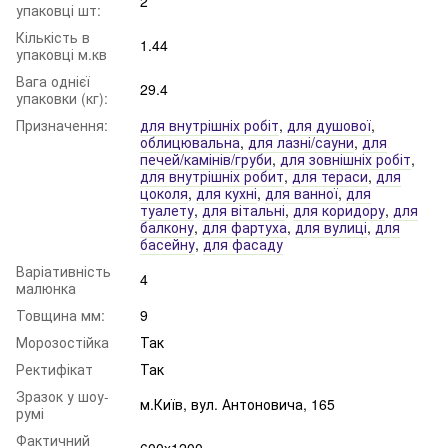
2
упаковці шт:
Кількість в
1.44
упаковці м.кв
Вага однієї
29.4
упаковки (кг):
Призначення:
для внутрішніх робіт
,
для душової
,
облицювальна
,
для лазні/сауни
,
для
печей/камінів/груби
,
для зовнішніх робіт
,
для внутрішніх робит
,
для тераси
,
для
цоколя
,
для кухні
,
для ванної
,
для
туалету
,
для вітальні
,
для коридору
,
для
балкону
,
для фартуха
,
для вулиці
,
для
басейну
,
для фасаду
Варіативність
4
малюнка
Товщина мм:
9
Морозостійка
Так
Ректифікат
Так
Зразок у шоу-
м.Київ, вул. Антоновича, 165
румі
Фактичний
600x1200