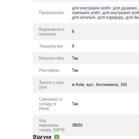
для внутрішніх робіт
,
для душової
Призначення:
зовнішніх робіт
,
для внутрішніх роб
для вітальні
,
для коридору
,
для ба
Варіативність
6
малюнка
Товщина мм:
9
Морозостійка
Так
Ректифікат
Так
Зразок у шоу-
м.Київ, вул. Антоновича, 165
румі
Самовивіз зі
складу в
Так
Києві
Код
виробника
38001
товару (MPN)
Відгуки
1