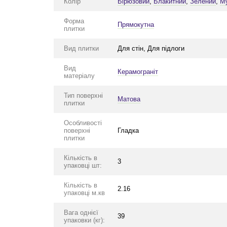
Колір
Бірюзовий
,
Блакитний
,
Зелений
,
М
Форма
Прямокутна
плитки
Вид плитки
Для стін, Для підлоги
Вид
Керамограніт
матеріалу
Тип поверхні
Матова
плитки
Особливості
поверхні
Гладка
плитки
Кількість в
3
упаковці шт:
Кількість в
2.16
упаковці м.кв
Вага однієї
39
упаковки (кг):