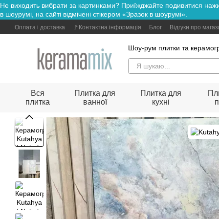
Не виходить вибрати за картинками? Приїжджайте подивитися н
Перейти до основного контенту
в шоурумі, на сайті відмічені стікером «Зразок в шоурумі».
Оплата і доставка
🚩Контактна інформація
Блог
Відгуки про мага
Шоу-рум плитки та керамогр
Вся
Плитка для
Плитка для
Пл
плитка
ванної
кухні
п