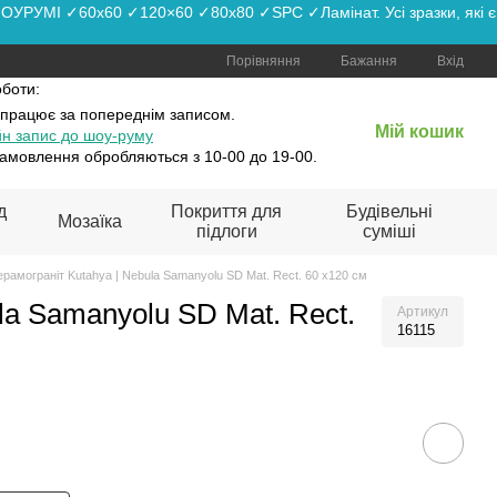
РУМІ ✓60x60 ✓120×60 ✓80x80 ✓SPC ✓Ламінат. Усі зразки, які є
Порівняння
Бажання
Вхід
оботи:
 працює
за попереднім записом.
Мій кошик
н запис до шоу-руму
амовлення обробляються з 10-00 до 19-00.
д
Покриття для
Будівельні
Мозаїка
підлоги
суміші
ерамограніт Kutahya | Nebula Samanyolu SD Mat. Rect. 60 x120 см
la Samanyolu SD Mat. Rect.
Артикул
16115