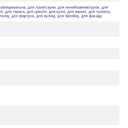
,
облицювальна
,
для лазні/сауни
,
для печей/камінів/груби
,
для
ит
,
для тераси
,
для цоколя
,
для кухні
,
для ванної
,
для туалету
,
лкону
,
для фартуха
,
для вулиці
,
для басейну
,
для фасаду