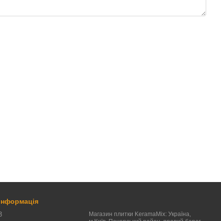
 інформація
3
Магазин плитки KeramaMix: Україна,