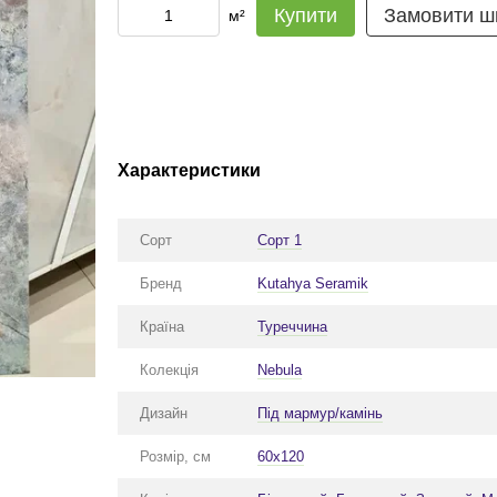
Купити
Замовити ш
м²
Характеристики
Сорт
Сорт 1
Бренд
Kutahya Seramik
Країна
Туреччина
Колекція
Nebula
Дизайн
Під мармур/камінь
Розмір, см
60x120