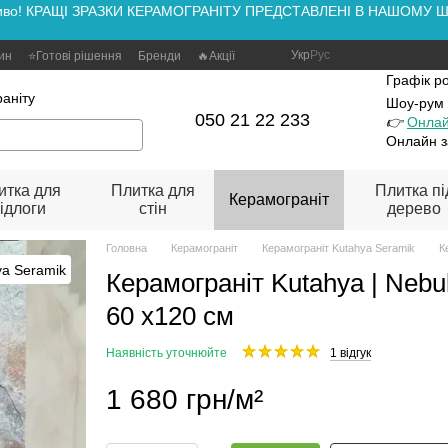
аживо! КРАЩІ ЗРАЗКИ КЕРАМОГРАНІТУ ПРЕДСТАВЛЕНІ В НАШОМУ ШОУ
Укр
Рус
зин
⭐Готові рішення
Бренди
🔥Акції
Графік р
аніту
Шоу-рум
050 21 22 233
👉
Онлай
Онлайн з
итка для
Плитка для
Плитка пі
Керамограніт
ідлоги
стін
дерево
Головна
Керамограніт
Керамограніт Kutahya Seramik
К
Керамограніт Kutahya | Nebu
60 x120 см
Наявність уточнюйте
1 відгук
1 680 грн/м²