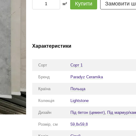
Купити
Замовити ш
м²
Характеристики
Сорт
Сорт 1
Бренд
Paradyz Ceramika
Країна
Польща
Колекція
Lightstone
Дизайн
Під бетон (цемент)
,
Під мармур/кам
Розмір, см
59,8x59,8