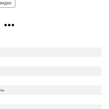
видко
інь