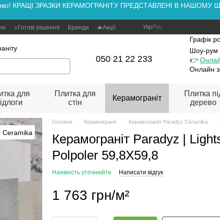
аживо! КРАЩІ ЗРАЗКИ КЕРАМОГРАНІТУ ПРЕДСТАВЛЕНІ В НАШОМУ ШОУ
Укр
Рус
зин
⭐Готові рішення
Бренди
🔥Акції
Графік р
аніту
Шоу-рум
050 21 22 233
👉
Онлай
Онлайн з
итка для
Плитка для
Плитка пі
Керамограніт
ідлоги
стін
дерево
Головна
Керамограніт
Керамограніт Paradyz Ceramika
Керамограніт Paradyz | Light
Polpoler 59,8X59,8
Наявність уточнюйте
Написати відгук
1 763 грн/м²