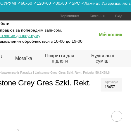
РУМІ ✓60x60 ✓120×60 ✓80x80 ✓SPC ✓Ламінат. Усі зразки, які є
Порівняння
Бажання
Вхід
оботи:
 працює
за попереднім записом.
Мій кошик
н запис до шоу-руму
амовлення обробляються з 10-00 до 19-00.
д
Покриття для
Будівельні
Мозаїка
підлоги
суміші
Керамограніт Paradyz | Lightstone Grey Gres Szkl. Rekt. Polpoler 59,8X59,8
stone Grey Gres Szkl. Rekt.
Артикул
18457