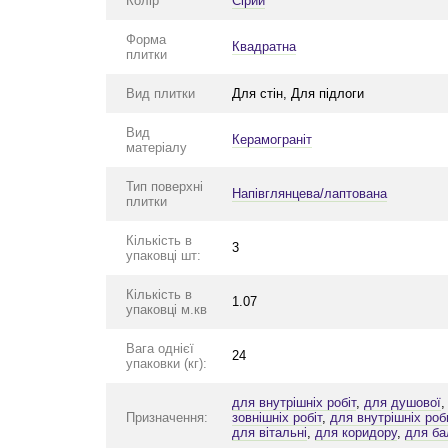
Колір
Сірий
Форма
Квадратна
плитки
Вид плитки
Для стін, Для підлоги
Вид
Керамограніт
матеріалу
Тип поверхні
Напівглянцева/лаптована
плитки
Кількість в
3
упаковці шт:
Кількість в
1.07
упаковці м.кв
Вага однієї
24
упаковки (кг):
для внутрішніх робіт
,
для душової
Призначення:
зовнішніх робіт
,
для внутрішніх роб
для вітальні
,
для коридору
,
для ба