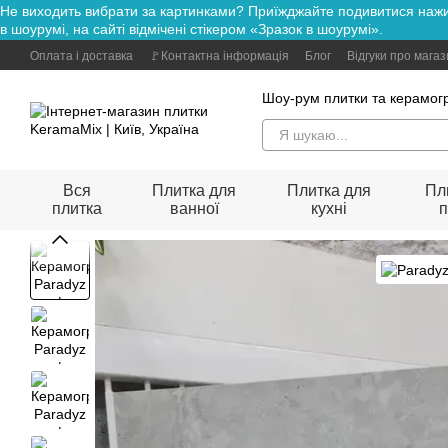
Не виходить вибрати за картинками? Приїжджайте подивитися н
Перейти до основного контенту
в шоурумі, на сайті відмічені стікером «Зразок в шоурумі».
Оплата і доставка
🚩Контактна інформація
Блог
Відгуки про мага
Шоу-рум плитки та керамогр
Вся
Плитка для
Плитка для
Пл
плитка
ванної
кухні
п