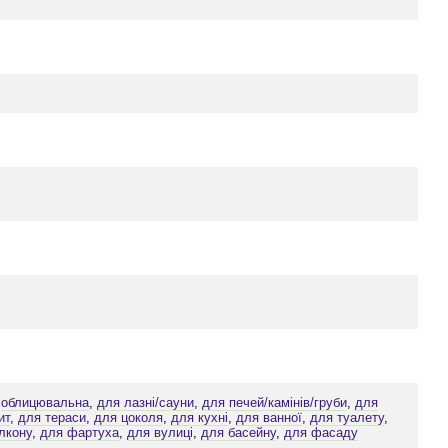
,
облицювальна
,
для лазні/сауни
,
для печей/камінів/груби
,
для
ит
,
для тераси
,
для цоколя
,
для кухні
,
для ванної
,
для туалету
,
лкону
,
для фартуха
,
для вулиці
,
для басейну
,
для фасаду