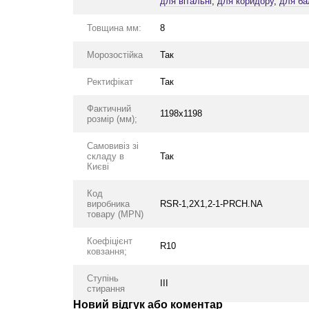
для вітальні
,
для коридору
,
для ба
Товщина мм:
8
Морозостійка
Так
Ректифікат
Так
Фактичний
1198x1198
розмір (мм);
Самовивіз зі
складу в
Так
Києві
Код
виробника
RSR-1,2X1,2-1-PRCH.NA
товару (MPN)
Коефіцієнт
R10
ковзання;
Ступінь
III
стирання
Новий відгук або коментар