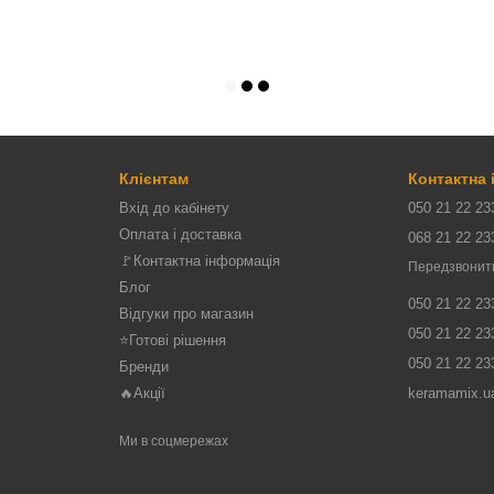
Клієнтам
Контактна
Вхід до кабінету
050 21 22 23
Оплата і доставка
068 21 22 23
🚩Контактна інформація
Передзвонит
Блог
050 21 22 23
Відгуки про магазин
050 21 22 23
⭐Готові рішення
050 21 22 23
Бренди
🔥Акції
keramamix.u
Ми в соцмережах