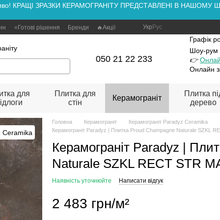
аживо! КРАЩІ ЗРАЗКИ КЕРАМОГРАНІТУ ПРЕДСТАВЛЕНІ В НАШОМУ ШОУ
Укр
Рус
зин
⭐Готові рішення
Бренди
🔥Акції
Графік р
аніту
Шоу-рум
050 21 22 233
👉
Онлай
Онлайн з
итка для
Плитка для
Плитка пі
Керамограніт
ідлоги
стін
дерево
Головна
Керамограніт
Керамограніт Paradyz Ceramika
Керамограніт Paradyz | Плитка Proud Champagne Naturale SZKL 
Керамограніт Paradyz | Пли
Naturale SZKL RECT STR MA
Наявність уточнюйте
Написати відгук
2 483 грн/м²