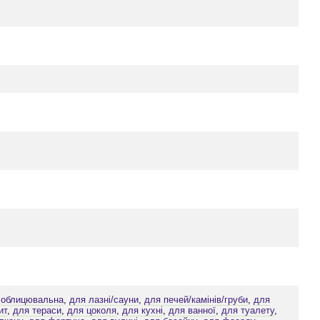
,
облицювальна
,
для лазні/сауни
,
для печей/камінів/груби
,
для
ит
,
для тераси
,
для цоколя
,
для кухні
,
для ванної
,
для туалету
,