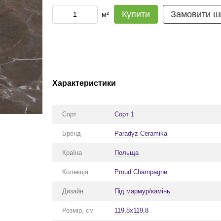
Купити
Замовити ш
м²
Характеристики
Сорт
Сорт 1
Бренд
Paradyz Ceramika
Країна
Польща
Колекція
Proud Сhampagne
Дизайн
Під мармур/камінь
Розмір, см
119,8x119,8