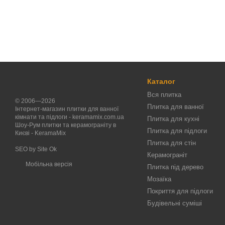
Каталог
Вся плитка
© 2006—2026
Плитка для ванної
Інтернет-магазин плитки для ванної
кімнати та підлоги - keramamix.com.ua
Плитка для кухні
Шоу-Рум плитки та керамограніту в
Плитка для підлоги
Києві - KeramaMix
Плитка для стін
SEO by
Site Ok
Керамограніт
Мобільна версія
Плитка під дерево
Мозаїка
Покриття для підлоги
Будівельні суміші