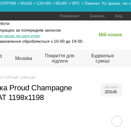
РУМІ ✓60x60 ✓120×60 ✓80x80 ✓SPC ✓Ламінат. Усі зразки, які є
Порівняння
Бажання
Вхід
оботи:
 працює
за попереднім записом.
Мій кошик
н запис до шоу-руму
амовлення обробляються з 10-00 до 19-00.
д
Покриття для
Будівельні
Мозаїка
підлоги
суміші
RECT STR MAT 1198x1198
тка Proud Champagne
Артикул
203145
T 1198x1198