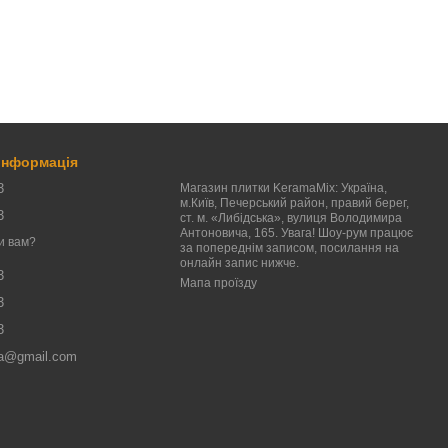
 інформація
3
Магазин плитки KeramaMix: Україна,
м.Київ, Печерський район, правий берег,
3
ст. м. «Либідська», вулиця Володимира
Антоновича, 165. Увага! Шоу-рум працює
и вам?
за попереднім записом, посилання на
онлайн запис нижче.
3
Мапа проїзду
3
3
a@gmail.com