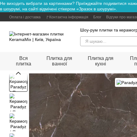
Не виходить вибрати за картинками? Приїжджайте подивитися н
Перейти до основного контенту
в шоурумі, на сайті відмічені стікером «Зразок в шоурумі».
Оплата і доставка
🚩Контактна інформація
Блог
Відгуки про мага
Шоу-рум плитки та керамогр
Вся
Плитка для
Плитка для
Пл
плитка
ванної
кухні
п