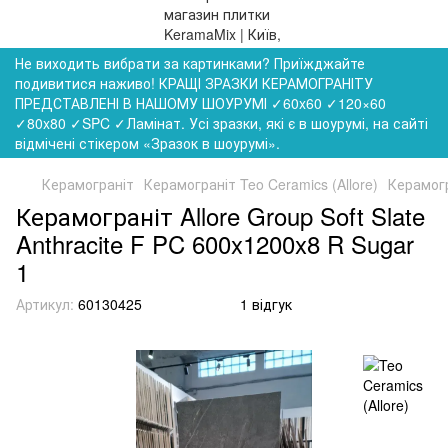
Не виходить вибрати за картинками? Приїжджайте
подивитися наживо! КРАЩІ ЗРАЗКИ КЕРАМОГРАНІТУ
ПРЕДСТАВЛЕНІ В НАШОМУ ШОУРУМІ ✓60x60 ✓120×60
✓80x80 ✓SPC ✓Ламінат. Усі зразки, які є в шоурумі, на сайті
відмічені стікером «Зразок в шоурумі».
Керамограніт
Керамограніт Teo Ceramics (Allore)
Керамогр
Керамограніт Allore Group Soft Slate
Anthracite F PC 600x1200x8 R Sugar
1
Артикул:
60130425
1 відгук