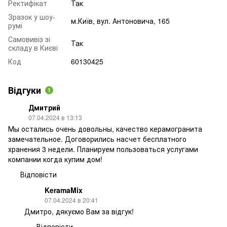
Ректифікат
Так
Зразок у шоу-
м.Київ, вул. Антоновича, 165
румі
Самовивіз зі
Так
складу в Києві
Код
60130425
Відгуки
1
Дмитрий
07.04.2024 в 13:13
Мы остались очень довольны, качество керамогранита
замечательное. Договорились насчет бесплатного
хранения 3 недели. Планируем пользоваться услугами
компании когда купим дом!
Відповісти
KeramaMix
07.04.2024 в 20:41
Дмитро, дякуємо Вам за відгук!
Відповісти