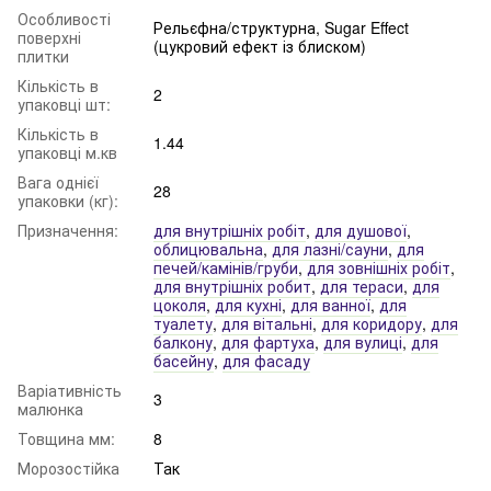
Особливості
Рельєфна/структурна, Sugar Effect
поверхні
(цукровий ефект із блиском)
плитки
Кількість в
2
упаковці шт:
Кількість в
1.44
упаковці м.кв
Вага однієї
28
упаковки (кг):
Призначення:
для внутрішніх робіт
,
для душової
,
облицювальна
,
для лазні/сауни
,
для
печей/камінів/груби
,
для зовнішніх робіт
,
для внутрішніх робит
,
для тераси
,
для
цоколя
,
для кухні
,
для ванної
,
для
туалету
,
для вітальні
,
для коридору
,
для
балкону
,
для фартуха
,
для вулиці
,
для
басейну
,
для фасаду
Варіативність
3
малюнка
Товщина мм:
8
Морозостійка
Так