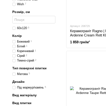
Wish
7
Розмір, см
Артикул: 208729
60x120
5
Керамограніт Ragno |
Ardenne Cream Rett K
Колір
Бежевий
1
1 859 грн/м²
Білий
1
Коричневий
1
Сірий
2
Темно-сірий
2
Тип поверхні плитки
Матова
5
Дизайн
Під мармур/камінь
5
Вид матеріалу
Вид плитки