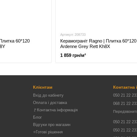
Артикул: 208733
 Плитка 60*120
Керамограніт Ragno | Плитка 60*120
h8Y
Ardenne Grey Rett Kh8X
1 859 грн/м²
Клієнтам
Контактна
Вхід до кабінету
050 21 22 23
Оплата і доставка
068 21 22 23
🚩Контактна інформація
Передзвонит
Блог
050 21 22 23
Відгуки про магазин
050 21 22 23
⭐Готові рішення