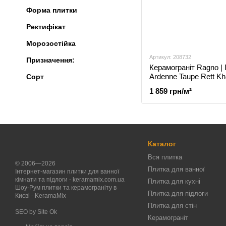
Форма плитки
Ректифікат
Морозостійка
Артикул: 208732
Призначення:
Керамограніт Ragno |
Ardenne Taupe Rett K
Сорт
1 859 грн/м²
Каталог
Вся плитка
© 2006—2026
Плитка для ванної
Інтернет-магазин плитки для ванної
кімнати та підлоги - keramamix.com.ua
Плитка для кухні
Шоу-Рум плитки та керамограніту в
Плитка для підлоги
Києві - KeramaMix
Плитка для стін
SEO by
Site Ok
Керамограніт