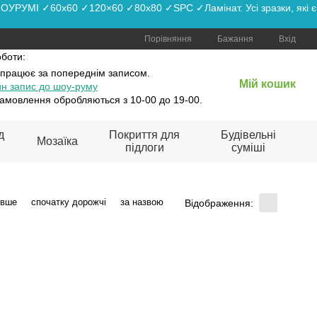
РУМІ ✓60x60 ✓120×60 ✓80x80 ✓SPC ✓Ламінат. Усі зразки, які є
Порівняння
Бажання
Вхід
оботи:
 працює
за попереднім записом.
Мій кошик
н запис до шоу-руму
амовлення обробляються з 10-00 до 19-00.
д
Покриття для
Будівельні
Мозаїка
підлоги
суміші
евше
спочатку дорожчі
за назвою
Відображення: