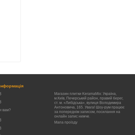
 інформація
3
Магазин плитки KeramaMix: Україна,
м.Київ, Печерський район, правий берег,
3
ст. м. «Либідська», вулиця Володимира
Антоновича, 165. Увага! Шоу-рум працює
и вам?
за попереднім записом, посилання на
онлайн запис нижче.
3
Мапа проїзду
3