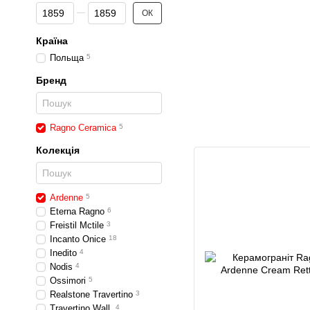
Від Ціна, грн
До Ціна, грн
ОК
Країна
Польща
5
Бренд
Ragno Ceramica
5
Колекція
Ardenne
5
Eterna Ragno
6
Freistil Mctile
3
Incanto Onice
18
Inedito
4
Nodis
4
Ossimori
5
Realstone Travertino
3
Travertino Wall
4