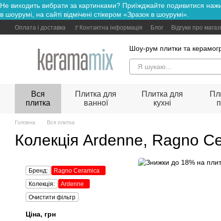
Не виходить вибрати за картинками? Приїжджайте подивитися н
Перейти до основного контенту
в шоурумі, на сайті відмічені стікером «Зразок в шоурумі».
Оплата і доставка
🚩Контактна інформація
Блог
Відгуки про мага
Шоу-рум плитки та керамогр
Вся
Плитка для
Плитка для
Пл
плитка
ванної
кухні
п
Головна
Вся плитка
Колекція Ardenne, Ragno C
Бренд:
Ragno Ceramica
Колекція:
Ardenne
Очистити фільтр
Ціна, грн