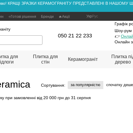
аживо! КРАЩІ ЗРАЗКИ КЕРАМОГРАНІТУ ПРЕДСТАВЛЕНІ В НАШОМУ ШОУ
Укр
Рус
зин
⭐Готові рішення
Бренди
🔥Акції
Графік р
аніту
Шоу-рум
050 21 22 233
👉
Онлай
Онлайн з
итка для
Плитка для
Плитка пі
Керамограніт
ідлоги
стін
дерево
eramica
за популярністю
спочатку деш
Сортування: