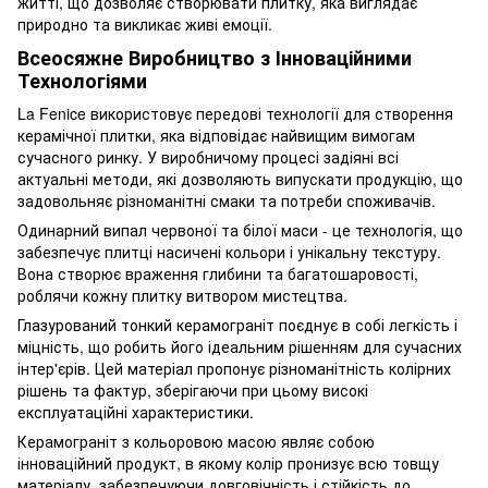
житті, що дозволяє створювати плитку, яка виглядає
природно та викликає живі емоції.
Всеосяжне Виробництво з Інноваційними
Технологіями
La Fenice використовує передові технології для створення
керамічної плитки, яка відповідає найвищим вимогам
сучасного ринку. У виробничому процесі задіяні всі
актуальні методи, які дозволяють випускати продукцію, що
задовольняє різноманітні смаки та потреби споживачів.
Одинарний випал червоної та білої маси - це технологія, що
забезпечує плитці насичені кольори і унікальну текстуру.
Вона створює враження глибини та багатошаровості,
роблячи кожну плитку витвором мистецтва.
Глазурований тонкий керамограніт поєднує в собі легкість і
міцність, що робить його ідеальним рішенням для сучасних
інтер'єрів. Цей матеріал пропонує різноманітність колірних
рішень та фактур, зберігаючи при цьому високі
експлуатаційні характеристики.
Керамограніт з кольоровою масою являє собою
інноваційний продукт, в якому колір пронизує всю товщу
матеріалу, забезпечуючи довговічність і стійкість до