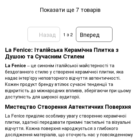
Показати ще 7 товарів
Назад
Вперед
1
з 2
La Fenice: Італійська Керамічна Плитка з
Душою та Сучасним Стилем
La Fenice
– це синонім італійської майстерності та
бездоганного стилю у створенні керамічної плитки, яка
надає інтер'єру неповторного відчуття автентичності.
Кожен продукт бренду втілює сучасні тенденції та
відкритість до міжнародних впливів, зберігаючи при цьому
доступність для широкої аудиторії.
Мистецтво Створення Автентичних Поверхня
La Fenice приділяє особливу увагу створенню керамічної
плитки, здатної передавати приємні тактильні та візуальні
відчуття. Кожна поверхня народжується з глибокого
дослідження матеріалів, що оточують нас у повсякденному