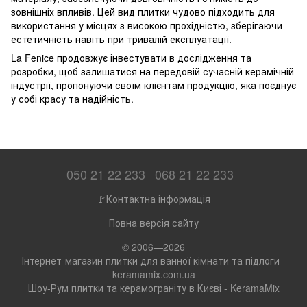
зовнішніх впливів. Цей вид плитки чудово підходить для
використання у місцях з високою прохідністю, зберігаючи
естетичність навіть при тривалій експлуатації.
La Fenice продовжує інвестувати в дослідження та
розробки, щоб залишатися на передовій сучасній керамічній
індустрії, пропонуючи своїм клієнтам продукцію, яка поєднує
у собі красу та надійність.
050 21 22 233
068 21 22 233
🚩Контактна інформація
Повна версія сайту
© 2006—2026
Інтернет-магазин плитки для ванної кімнати та підлоги -
keramamix.com.ua
Шоу-Рум плитки та керамограніту в Києві - KeramaMix