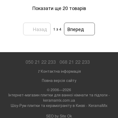
Показати ще 20 товарів
Назад
Вперед
1
з 4
050 21 22 233
068 21 22 233
🚩Контактна інформація
Повна версія сайту
© 2006—2026
Інтернет-магазин плитки для ванної кімнати та підлоги -
keramamix.com.ua
Шоу-Рум плитки та керамограніту в Києві - KeramaMix
SEO by
Site Ok