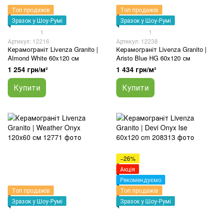
Топ продажів
Топ продажів
Зразок у Шоу-Румі
Зразок у Шоу-Румі
1
1
Артикул: 12216
Артикул: 12238
Керамограніт Livenza Granito |
Керамограніт Livenza Granito |
Almond White 60x120 см
Aristo Blue HG 60x120 см
1 254 грн/м²
1 434 грн/м²
Купити
Купити
−26%
Акція
Рекомендуємо
Топ продажів
Топ продажів
Зразок у Шоу-Румі
Зразок у Шоу-Румі