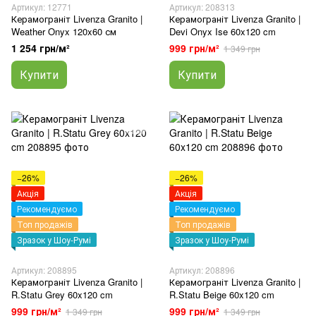
Артикул: 12771
Артикул: 208313
Керамограніт Livenza Granito |
Керамограніт Livenza Granito |
Weather Onyx 120x60 см
Devi Onyx Ise 60x120 cm
1 254 грн/м²
999 грн/м²
1 349 грн
Купити
Купити
−26%
−26%
Акція
Акція
Рекомендуємо
Рекомендуємо
Топ продажів
Топ продажів
Зразок у Шоу-Румі
Зразок у Шоу-Румі
Артикул: 208895
Артикул: 208896
Керамограніт Livenza Granito |
Керамограніт Livenza Granito |
R.Statu Grey 60x120 cm
R.Statu Beige 60x120 cm
999 грн/м²
999 грн/м²
1 349 грн
1 349 грн