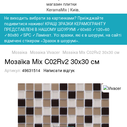
Не виходить вибрати за картинками? Приїжджайте
подивитися наживо! КРАЩІ ЗРАЗКИ КЕРАМОГРАНІТУ
ПРЕДСТАВЛЕНІ В НАШОМУ ШОУРУМІ ✓60x60 ✓120×60
✓80x80 ✓SPC ✓Ламінат. Усі зразки, які є в шоурумі, на сайті
відмічені стікером «Зразок в шоурумі».
Мозаїка
Мозаїка Vivacer
Мозаїка Mix C02Rv2 30x30 см
Мозаїка Mix C02Rv2 30x30 см
Артикул:
49631514
Написати відгук