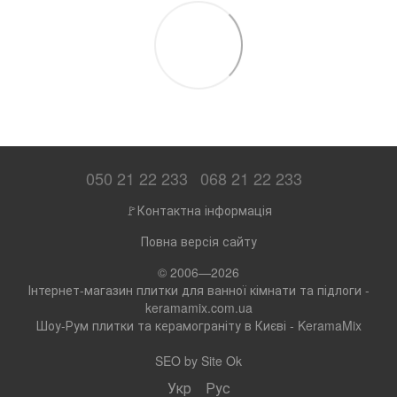
050 21 22 233
068 21 22 233
🚩Контактна інформація
Повна версія сайту
© 2006—2026
Інтернет-магазин плитки для ванної кімнати та підлоги -
keramamix.com.ua
Шоу-Рум плитки та керамограніту в Києві - KeramaMix
SEO by
Site Ok
Укр
Рус