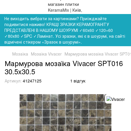
Не виходить вибрати за картинками? Приїжджайте
подивитися наживо! КРАЩІ ЗРАЗКИ КЕРАМОГРАНІТУ
ПРЕДСТАВЛЕНІ В НАШОМУ ШОУРУМІ ✓60x60 ✓120×60
✓80x80 ✓SPC ✓Ламінат. Усі зразки, які є в шоурумі, на сайті
відмічені стікером «Зразок в шоурумі».
Мозаїка
Мозаїка Vivacer
Мармурова мозаїка Vivacer SPT01
Мармурова мозаїка Vivacer SPT016
30.5x30.5
Артикул:
41247125
1 відгук