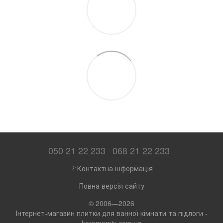
050 21 22 233
068 21 22 233
🚩Контактна інформація
Повна версія сайту
© 2006—2026
Інтернет-магазин плитки для ванної кімнати та підлоги -
keramamix.com.ua