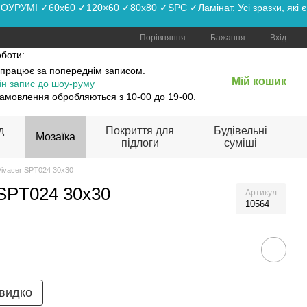
РУМІ ✓60x60 ✓120×60 ✓80x80 ✓SPC ✓Ламінат. Усі зразки, які є
Порівняння
Бажання
Вхід
оботи:
 працює
за попереднім записом.
Мій кошик
н запис до шоу-руму
амовлення обробляються з 10-00 до 19-00.
д
Покриття для
Будівельні
Мозаїка
підлоги
суміші
ivacer SPT024 30x30
 SPT024 30x30
Артикул
10564
видко