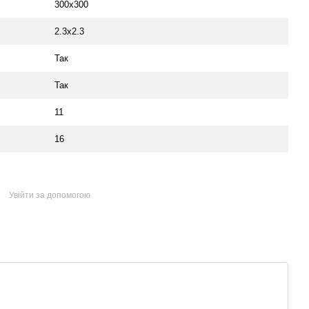
300x300
2.3x2.3
Так
Так
11
16
Увійти за допомогою