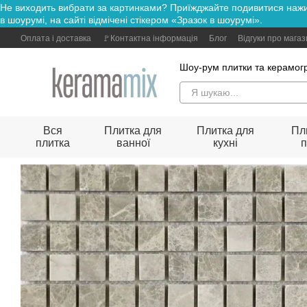
Не виходить вибрати за картинками? Приїжджайте подивитися н
Перейти до основного контенту
в шоурумі, на сайті відмічені стікером «Зразок в шоурумі».
Оплата і доставка
🚩Контактна інформація
Блог
Відгуки про мага
Шоу-рум плитки та керамогр
Вся
Плитка для
Плитка для
Пл
плитка
ванної
кухні
п