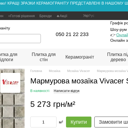
аживо! КРАЩІ ЗРАЗКИ КЕРАМОГРАНІТУ ПРЕДСТАВЛЕНІ В НАШОМУ ШОУ
Укр
Рус
зин
⭐Готові рішення
Бренди
🔥Акції
Графік р
аніту
Шоу-рум
050 21 22 233
👉
Онлай
Онлайн з
итка для
Плитка для
Плитка пі
Керамограніт
ідлоги
стін
дерево
Головна
Мозаїка
Мозаїка Vivacer
Мармурова мозаїка V
Мармурова мозаїка Vivacer
В наявності
Написати відгук
5 273 грн/м²
Купити
Замовити ш
м²