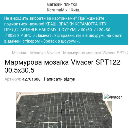
Не виходить вибрати за картинками? Приїжджайте
подивитися наживо! КРАЩІ ЗРАЗКИ КЕРАМОГРАНІТУ
ПРЕДСТАВЛЕНІ В НАШОМУ ШОУРУМІ ✓60x60 ✓120×60
✓80x80 ✓SPC ✓Ламінат. Усі зразки, які є в шоурумі, на сайті
відмічені стікером «Зразок в шоурумі».
Мозаїка
Мозаїка Vivacer
Мармурова мозаїка Vivacer SPT12
Мармурова мозаїка Vivacer SPT122
30.5x30.5
Артикул:
42701686
Написати відгук