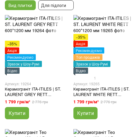
Вид плитки
Для підлоги
−35%
−35%
Акція
Акція
Рекомендуємо
Рекомендуємо
Топ продажів
Зразок у Шоу-Румі
Зразок у Шоу-Румі
Відео
Відео
1
Артикул: 19264
Артикул: 19265
Керамограніт ITA-ITILES | ST.
Керамограніт ITA-ITILES | ST.
LAURENT GREY RETT
LAURENT WHITE RETT
600*1200 мм
600*1200 мм
1 799 грн/м²
1 799 грн/м²
2 776 грн
2 776 грн
Купити
Купити