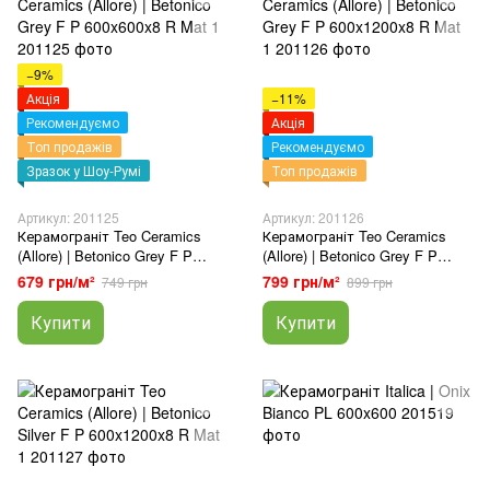
−9%
Акція
−11%
Рекомендуємо
Акція
Топ продажів
Рекомендуємо
Зразок у Шоу-Румі
Топ продажів
Артикул: 201125
Артикул: 201126
Керамограніт Teo Ceramics
Керамограніт Teo Ceramics
(Allore) | Betonico Grey F P
(Allore) | Betonico Grey F P
600x600x8 R Mat 1
600x1200x8 R Mat 1
679 грн/м²
799 грн/м²
749 грн
899 грн
Купити
Купити