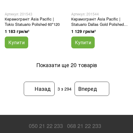
Артикул: 201543
Артикул: 201544
Керамограніт Asia Pacific |
Керамограніт Asia Pacific |
Tokio Statuario Polished 60*120
Statuario Dallas Gold Polished
60*120
1 183 грн/м²
1 129 грн/м²
Купити
Купити
Показати ще 20 товарів
Назад
Вперед
3
з 294
050 21 22 233
068 21 22 233