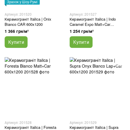
Зразок у Шоу-Румі
Артикул: 201520
Артикул: 201527
Керамограніт Italica | Onix
Керамограніт Italica | Indo
Bianco CAR 600x1200
Caramel Expo Matt+Car
600x1200
1 366 грн/м²
1 254 грн/м²
Купити
Купити
Артикул: 201528
Артикул: 201529
Керамограніт Italica | Foresta
Керамограніт Italica | Supra