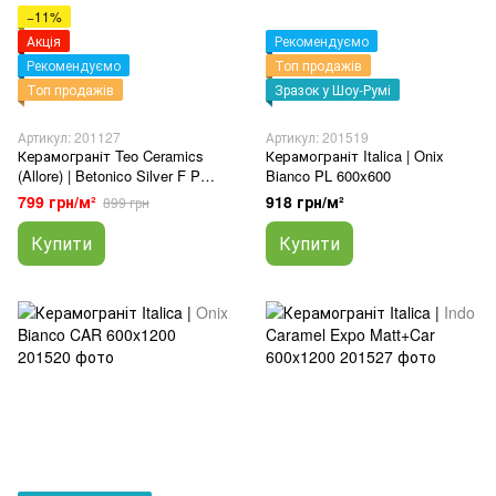
−11%
Акція
Рекомендуємо
Рекомендуємо
Топ продажів
Топ продажів
Зразок у Шоу-Румі
Артикул: 201127
Артикул: 201519
Керамограніт Teo Ceramics
Керамограніт Italica | Onix
(Allore) | Betonico Silver F P
Bianco PL 600x600
600x1200x8 R Mat 1
799 грн/м²
918 грн/м²
899 грн
Купити
Купити