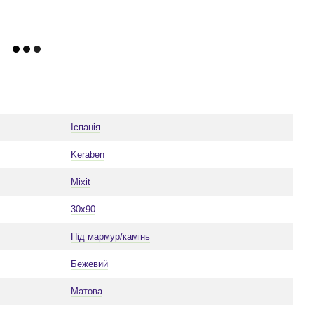
Іспанія
Keraben
Mixit
30x90
Під мармур/камінь
Бежевий
Матова