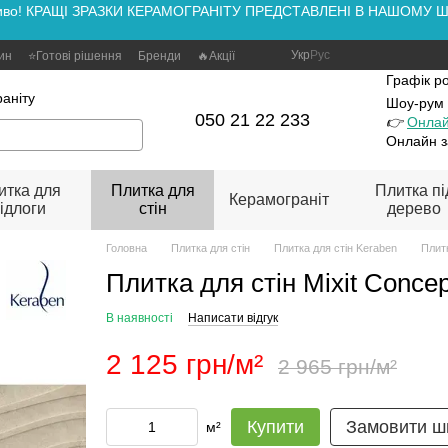
аживо! КРАЩІ ЗРАЗКИ КЕРАМОГРАНІТУ ПРЕДСТАВЛЕНІ В НАШОМУ ШОУ
Укр
Рус
зин
⭐Готові рішення
Бренди
🔥Акції
Графік р
аніту
Шоу-рум
050 21 22 233
👉
Онлай
Онлайн з
итка для
Плитка для
Плитка пі
Керамограніт
ідлоги
стін
дерево
Головна
Плитка для стін
Плитка для стін Keraben
Плитк
Плитка для стін Mixit Concep
В наявності
Написати відгук
2 125 грн/м²
2 965 грн/м²
Купити
Замовити ш
м²