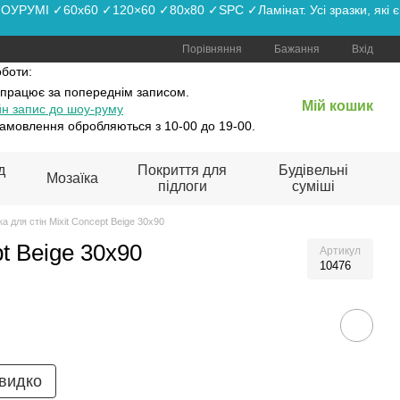
РУМІ ✓60x60 ✓120×60 ✓80x80 ✓SPC ✓Ламінат. Усі зразки, які є
Порівняння
Бажання
Вхід
оботи:
 працює
за попереднім записом.
Мій кошик
н запис до шоу-руму
амовлення обробляються з 10-00 до 19-00.
д
Покриття для
Будівельні
Мозаїка
підлоги
суміші
а для стін Mixit Concept Beige 30x90
t Beige 30x90
Артикул
10476
видко