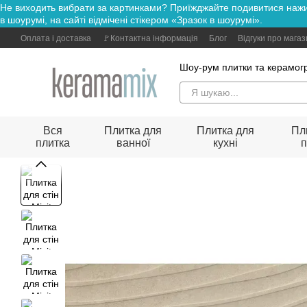
Не виходить вибрати за картинками? Приїжджайте подивитися н
Перейти до основного контенту
в шоурумі, на сайті відмічені стікером «Зразок в шоурумі».
Оплата і доставка
🚩Контактна інформація
Блог
Відгуки про мага
Шоу-рум плитки та керамогр
Вся
Плитка для
Плитка для
Пл
плитка
ванної
кухні
п