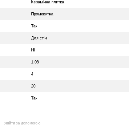
Керамічна плитка
Прямокутна
Так
Для стін
Ні
1.08
4
20
Так
Увійти за допомогою