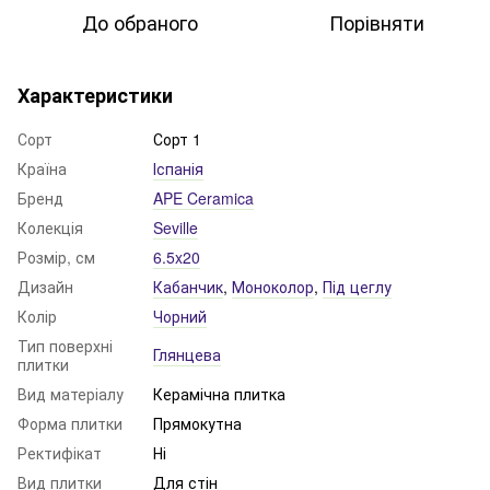
До обраного
Порівняти
Характеристики
Сорт
Сорт 1
Країна
Іспанія
Бренд
APE Ceramica
Колекція
Seville
Розмір, см
6.5x20
Дизайн
Кабанчик
,
Моноколор
,
Під цеглу
Колір
Чорний
Тип поверхні
Глянцева
плитки
Вид матеріалу
Керамічна плитка
Форма плитки
Прямокутна
Ректифікат
Ні
Вид плитки
Для стін