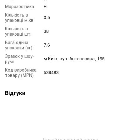
Морозостійка
Ні
Кількість в
0.5
упаковці м.кв
Кількість в
38
упаковці шт:
Вага однієї
7,6
упаковки (кг):
Зразок у шоу-
м.Київ, вул. Антоновича, 165
румі
Код виробника
539483
товару (MPN)
Відгуки
Додайте перший відгук