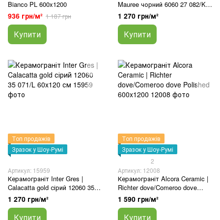
Bianco PL 600x1200
Mauree чорний 6060 27 082/KL
60x60 см
936 грн/м²
1 270 грн/м²
1 187 грн
Купити
Купити
Топ продажів
Топ продажів
Зразок у Шоу-Румі
Зразок у Шоу-Румі
2
Артикул: 15959
Артикул: 12008
Керамограніт Inter Gres |
Керамограніт Alcora Ceramic |
Calacatta gold сірий 12060 35
Richter dove/Comeroo dove
071/L 60x120 см
Polished 600x1200
1 270 грн/м²
1 590 грн/м²
Купити
Купити