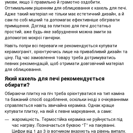
умови, якщо її правильно й грамотно оздобити.
Оптимальним рішенням для облицювання є кахель для печі.
Адже такий матеріал не тільки має естетичний дизайн, а й
сам по собі міцний та допомагає ефективніше обігрівати
приміщення. Догляд за плиткою для печі достатньо
простий, аже будь-яке забруднення можна змити за
допомогою мокрої ганчірки.
Навіть попри всі переваги не рекомендується купувати
керамограніт, орієнтуючись лише на привабливий дизайн та
ціну. Під час замовлення товару треба дотримуватись
певних рекомендацій, щоб отримати довговічний матеріал
для облицювання.
Який кахель для печі рекомендується
обирати?
Обираючи плитку на піч треба орієнтуватися на тип каміна
та бажаний спосіб оздоблення, оскільки іноді з очікуваннями
справляється навіть звичайна кераміка. Однак краще
купувати плитку, на якій є певне маркування, а саме:
жароміцність. Термостійка кераміка не руйнується під
час нагріву. Позначається буквою “Т” на пакуванні.
Цифри від 1 до 3 із вогником вказують на рівень випалу.