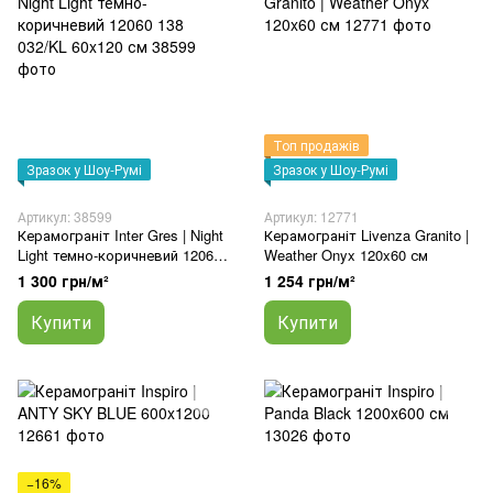
Топ продажів
Зразок у Шоу-Румі
Зразок у Шоу-Румі
Артикул: 38599
Артикул: 12771
Керамограніт Inter Gres | Night
Керамограніт Livenza Granito |
Light темно-коричневий 12060
Weather Onyx 120x60 см
138 032/KL 60x120 см
1 300 грн/м²
1 254 грн/м²
Купити
Купити
−16%