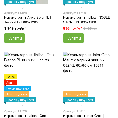
Зразок у Шоу-Румі
Зразок у Шоу-Румі
2
1
Артикул: 11423
Артикул: 11718
Керамограніт Anka Seramik |
Керамограніт Italica | NOBLE
Tropikal Pol 600х1200
STONE PL 600x1200
1 949 грн/м²
936 грн/м²
1 187 грн
Купити
Купити
−21%
Акція
Рекомендуємо
Топ продажів
Топ продажів
Зразок у Шоу-Румі
Зразок у Шоу-Румі
1
3
Артикул: 11720
Артикул: 15811
Керамограніт Italica | Onix
Керамограніт Inter Gres |