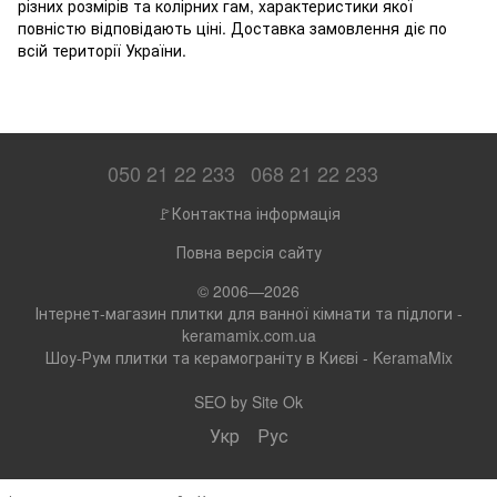
різних розмірів та колірних гам, характеристики якої
повністю відповідають ціні. Доставка замовлення діє по
всій території України.
050 21 22 233
068 21 22 233
🚩Контактна інформація
Повна версія сайту
© 2006—2026
Інтернет-магазин плитки для ванної кімнати та підлоги -
keramamix.com.ua
Шоу-Рум плитки та керамограніту в Києві - KeramaMix
SEO by
Site Ok
Укр
Рус