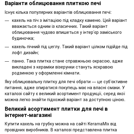
Варіанти облицювання плиткою печі
Існує кілька популярних варіантів облицювання печі:
кахель на піч з імітацією під кладку каменю. Цей варіант
вважається одним із класичних. Такий варіант
облицювання чудово впишеться у інтер’єр заміського
будиночка;
кахель пічний під цеглу. Такий варіант цілком підійде під
лофт дизайн;
панно. Така плитка стане справжньою окрасою, адже
викладені з кераміки візерунки стануть яскравою
родзинкою у оформленні кімнати.
Яку облицювальну плитку для печі обрати — це суб’єктивне
питання, адже опиратися покупець має на власні смаки. У
каталозі сайту є великий асортимент продукції, серед якої
можна легко знайти підхожий варіант за доступною ціною.
Великий асортимент плитки для печі в
інтернет-магазині
Купити кахель на грубку можна на сайті KeramaMix від
провідних виробників. В каталозі представлена плитка