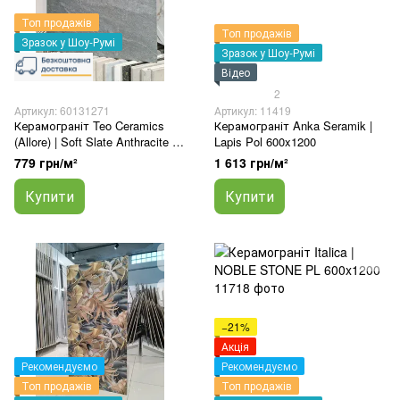
Топ продажів
Топ продажів
Зразок у Шоу-Румі
Зразок у Шоу-Румі
Відео
2
Артикул: 60131271
Артикул: 11419
Керамограніт Teo Ceramics
Керамограніт Anka Seramik |
(Allore) | Soft Slate Anthracite F
Lapis Pol 600x1200
PC 600x600x8 R Sugar 1
779 грн/м²
1 613 грн/м²
Купити
Купити
−21%
Акція
Рекомендуємо
Рекомендуємо
Топ продажів
Топ продажів