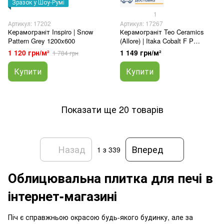
Зразок у Шоу-Румі
1
Артикул: 17202
Артикул: 17267
Керамограніт Inspiro | Snow
Керамограніт Teo Ceramics
Pattern Grey 1200x600
(Allore) | Itaka Cobalt F P
600x1200x8 R Full Lappato 1
1 120 грн/м²
1 149 грн/м²
1 784 грн
Купити
Купити
Показати ще 20 товарів
Назад
Вперед
1
з 339
Облицювальна плитка для печі в
інтернет-магазині
Піч є справжньою окрасою будь-якого будинку, але за