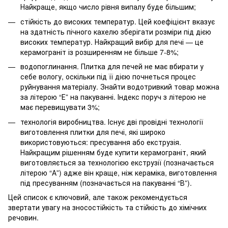
Найкраще, якщо число рівня випалу буде більшим;
стійкість до високих температур. Цей коефіцієнт вказує
на здатність пічного кахелю зберігати розміри під дією
високих температур. Найкращий вибір для печі — це
керамограніт із розширенням не більше 7-8%;
водопоглинання. Плитка для печей не має вбирати у
себе вологу, оскільки під її дією почнеться процес
руйнування матеріалу. Знайти водотривкий товар можна
за літерою “Е” на пакуванні. Індекс поруч з літерою не
має перевищувати 3%;
технологія виробництва. Існує дві провідні технології
виготовлення плитки для печі, які широко
використовуються: пресування або екструзія.
Найкращим рішенням буде купити керамограніт, який
виготовляється за технологією екструзії (позначається
літерою “А”) адже він краще, ніж кераміка, виготовлення
під пресуванням (позначається на пакуванні “В”).
Цей список є ключовий, але також рекомендується
звертати увагу на зносостійкість та стійкість до хімічних
речовин.