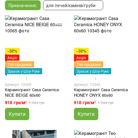
Призначення:
для печей/камінів/груби
−32%
−32%
Акція
Акція
Топ продажів
Топ продажів
Зразок у Шоу-Румі
Зразок у Шоу-Румі
1
1
Артикул: 10065
Артикул: 10345
Керамограніт Сasa Сeramica
Керамограніт Сasa Сeramica
NICE BEIGE 60x60
HONEY ONYX 60x60
918 грн/м²
918 грн/м²
1 344 грн
1 344 грн
Купити
Купити