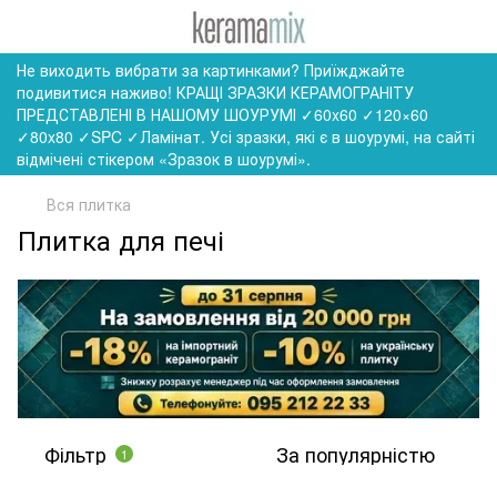
Не виходить вибрати за картинками? Приїжджайте
подивитися наживо! КРАЩІ ЗРАЗКИ КЕРАМОГРАНІТУ
ПРЕДСТАВЛЕНІ В НАШОМУ ШОУРУМІ ✓60x60 ✓120×60
✓80x80 ✓SPC ✓Ламінат. Усі зразки, які є в шоурумі, на сайті
відмічені стікером «Зразок в шоурумі».
Вся плитка
Плитка для печі
Фільтр
За популярністю
1