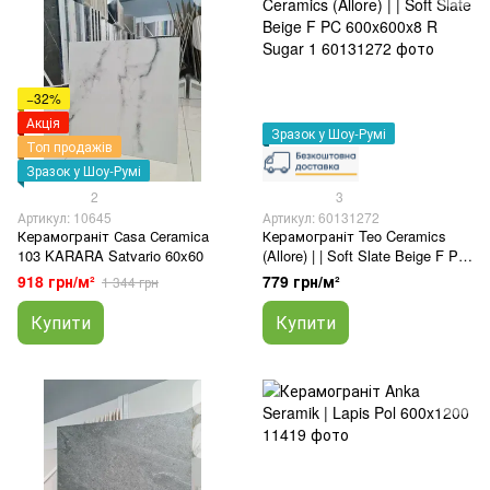
−32%
Акція
Зразок у Шоу-Румі
Топ продажів
Зразок у Шоу-Румі
2
3
Артикул: 10645
Артикул: 60131272
Керамограніт Сasa Сeramica
Керамограніт Teo Ceramics
103 KARARA Satvario 60x60
(Allore) | | Soft Slate Beige F PC
600x600x8 R Sugar 1
918 грн/м²
779 грн/м²
1 344 грн
Купити
Купити