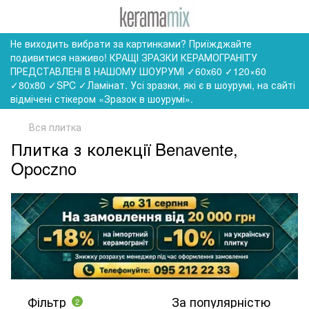
Не виходить вибрати за картинками? Приїжджайте
подивитися наживо! КРАЩІ ЗРАЗКИ КЕРАМОГРАНІТУ
ПРЕДСТАВЛЕНІ В НАШОМУ ШОУРУМІ ✓60x60 ✓120×60
✓80x80 ✓SPC ✓Ламінат. Усі зразки, які є в шоурумі, на сайті
відмічені стікером «Зразок в шоурумі».
Вся плитка
Плитка з колекції Benavente,
Opoczno
Фільтр
За популярністю
2