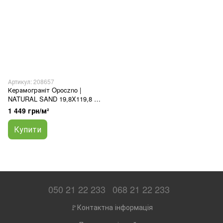
Артикул: 208657
Керамограніт Opoczno |
NATURAL SAND 19,8X119,8 0,8
G1
1 449 грн/м²
Купити
050 21 22 233
068 21 22 233
🚩Контактна інформація