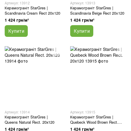
Артикул: 13912
Артикул: 13913
Керамограніт StarGres |
Керамограніт StarGres |
Scandinavia Cream Rect 20x120
Scandinavia Beige Rect 20x120
1 424 грн/м²
1 424 грн/м²
Купити
Купити
Артикул: 13914
Артикул: 13915
Керамограніт StarGres |
Керамограніт StarGres |
Queens Natural Reсt. 20х120
Quebeck Wood Brown Reсt.
20х120
1 424 грн/м²
1 424 грн/м²