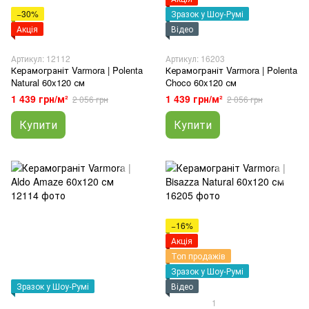
−30%
Зразок у Шоу-Румі
Акція
Відео
Артикул: 12112
Артикул: 16203
Керамограніт Varmora | Polenta
Керамограніт Varmora | Polenta
Natural 60x120 см
Choco 60x120 см
1 439 грн/м²
1 439 грн/м²
2 056 грн
2 056 грн
Купити
Купити
−16%
Акція
Топ продажів
Зразок у Шоу-Румі
Зразок у Шоу-Румі
Відео
1