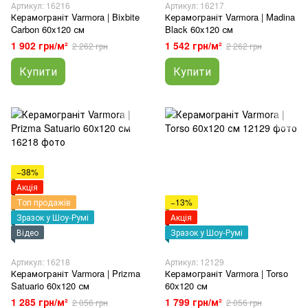
Артикул: 16216
Артикул: 16217
Керамограніт Varmora | Bixbite
Керамограніт Varmora | Madina
Carbon 60x120 см
Black 60x120 см
1 902 грн/м²
1 542 грн/м²
2 262 грн
2 262 грн
Купити
Купити
−38%
Акція
Топ продажів
−13%
Зразок у Шоу-Румі
Акція
Відео
Зразок у Шоу-Румі
Артикул: 16218
Артикул: 12129
Керамограніт Varmora | Prizma
Керамограніт Varmora | Torso
Satuario 60x120 см
60x120 см
1 285 грн/м²
1 799 грн/м²
2 056 грн
2 056 грн