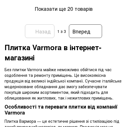
Показати ще 20 товарів
Назад
Вперед
1
з 3
Плитка Varmora в інтернет-
магазині
Без плитки Varmora майже неможливо обійтися під час
оздоблення та ремонту приміщень. Це високоякісна
продукція від великої індійської компанії. Сучасне італійське
модернізоване обладнання дає змогу забезпечувати
покупців широким асортиментом, який підходить для
облицювання як житлових, так і нежитлових приміщень.
Особливості та переваги плитки від компанії
Varmora
Плитка Вармора — це естетичне рішення зі стилізацією під
такий природний матеріал, як мармур. Продукція має не