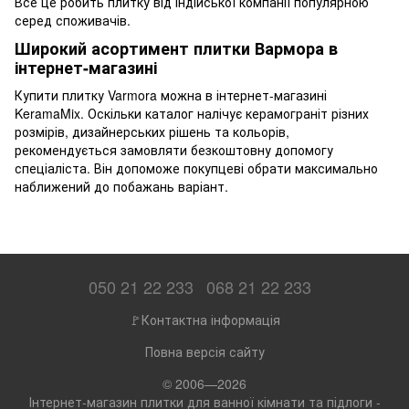
Все це робить плитку від індійської компанії популярною
серед споживачів.
Широкий асортимент плитки Вармора в
інтернет-магазині
Купити плитку Varmora можна в інтернет-магазині
KeramaMix. Оскільки каталог налічує керамограніт різних
розмірів, дизайнерських рішень та кольорів,
рекомендується замовляти безкоштовну допомогу
спеціаліста. Він допоможе покупцеві обрати максимально
наближений до побажань варіант.
050 21 22 233
068 21 22 233
🚩Контактна інформація
Повна версія сайту
© 2006—2026
Інтернет-магазин плитки для ванної кімнати та підлоги -