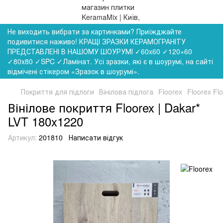
Не виходить вибрати за картинками? Приїжджайте
подивитися наживо! КРАЩІ ЗРАЗКИ КЕРАМОГРАНІТУ
ПРЕДСТАВЛЕНІ В НАШОМУ ШОУРУМІ ✓60x60 ✓120×60
✓80x80 ✓SPC ✓Ламінат. Усі зразки, які є в шоурумі, на сайті
відмічені стікером «Зразок в шоурумі».
Покриття для підлоги
Вінілова підлога
Floorex
Floorex Fl
Вінілове покриття Floorex | Dakar*
LVT 180x1220
Артикул:
201810
Написати відгук