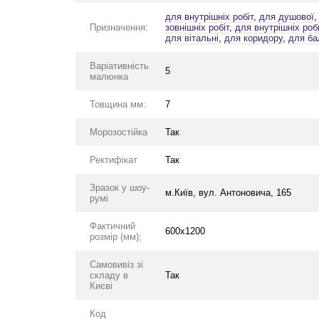
для внутрішніх робіт
,
для душової
Призначення:
зовнішніх робіт
,
для внутрішніх роб
для вітальні
,
для коридору
,
для ба
Варіативність
5
малюнка
Товщина мм:
7
Морозостійка
Так
Ректифікат
Так
Зразок у шоу-
м.Київ, вул. Антоновича, 165
румі
Фактичний
600x1200
розмір (мм);
Самовивіз зі
складу в
Так
Києві
Код