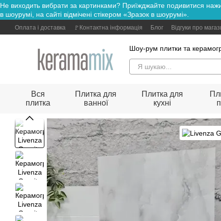
Не виходить вибрати за картинками? Приїжджайте подивитися н
Перейти до основного контенту
в шоурумі, на сайті відмічені стікером «Зразок в шоурумі».
Оплата і доставка
🚩Контактна інформація
Блог
Відгуки про мага
Шоу-рум плитки та керамогр
Вся
Плитка для
Плитка для
Пл
плитка
ванної
кухні
п