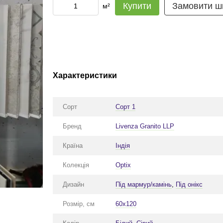
Купити
Замовити ш
м²
Характеристики
Сорт
Сорт 1
Бренд
Livenza Granito LLP
Країна
Індія
Колекція
Optix
Дизайн
Під мармур/камінь
,
Під онікс
Розмір, см
60x120