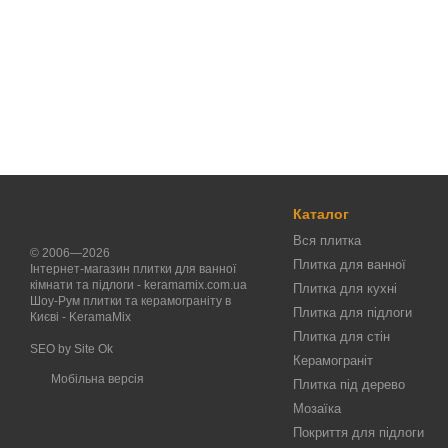
Каталог
Вся плитка
© 2006—2026
Плитка для ванної
Інтернет-магазин плитки для ванної
кімнати та підлоги - keramamix.com.ua
Плитка для кухні
Шоу-Рум плитки та керамограніту в
Плитка для підлоги
Києві - KeramaMix
Плитка для стін
SEO by
Site Ok
Керамограніт
Мобільна версія
Плитка під дерево
Мозаїка
Покриття для підлоги