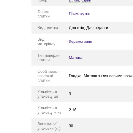
Колір
Білий
,
Сірий
Форма
Прямокутна
плитки
Вид плитки
Для стін, Для підлоги
Вид
Керамограніт
матеріалу
Тип поверхні
Матова
плитки
Особливості
поверхні
Гладка, Матова з глянсовими про
плитки
Кількість в
3
упаковці шт:
Кількість в
2.16
упаковці м.кв
Вага однієї
30
упаковки (кг):