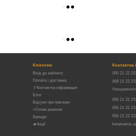
Клієнтам
Контактна
Вхід до кабінету
050 21 22 23
Оплата і доставка
068 21 22 23
🚩Контактна інформація
Передзвонит
Блог
050 21 22 23
Відгуки про магазин
050 21 22 23
⭐Готові рішення
050 21 22 23
Бренди
🔥Акції
keramamix.u