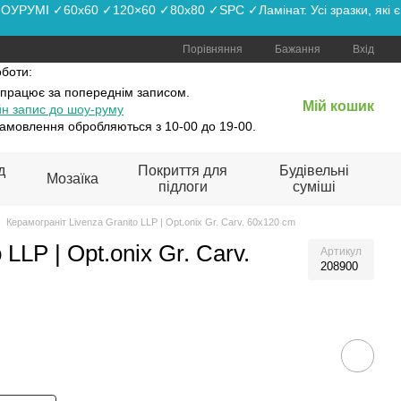
РУМІ ✓60x60 ✓120×60 ✓80x80 ✓SPC ✓Ламінат. Усі зразки, які є
Порівняння
Бажання
Вхід
оботи:
 працює
за попереднім записом.
Мій кошик
н запис до шоу-руму
амовлення обробляються з 10-00 до 19-00.
д
Покриття для
Будівельні
Мозаїка
підлоги
суміші
Керамограніт Livenza Granito LLP | Opt.onix Gr. Carv. 60x120 cm
LLP | Opt.onix Gr. Carv.
Артикул
208900