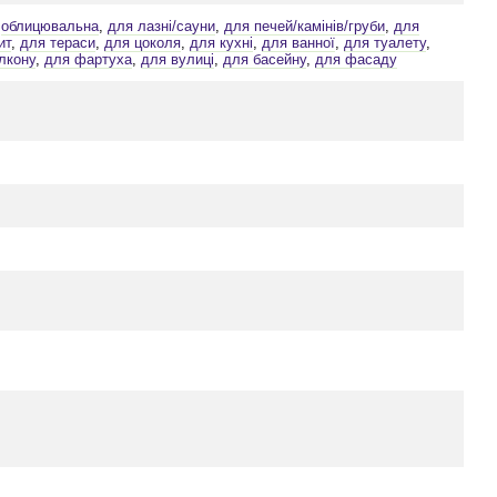
,
облицювальна
,
для лазні/сауни
,
для печей/камінів/груби
,
для
ит
,
для тераси
,
для цоколя
,
для кухні
,
для ванної
,
для туалету
,
лкону
,
для фартуха
,
для вулиці
,
для басейну
,
для фасаду