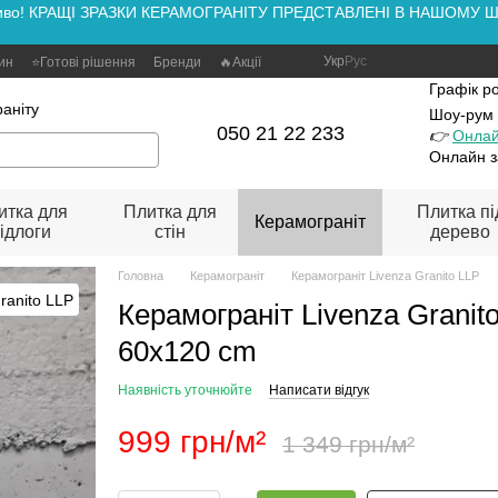
аживо! КРАЩІ ЗРАЗКИ КЕРАМОГРАНІТУ ПРЕДСТАВЛЕНІ В НАШОМУ ШОУ
Укр
Рус
зин
⭐Готові рішення
Бренди
🔥Акції
Графік р
аніту
Шоу-рум
050 21 22 233
👉
Онлай
Онлайн з
итка для
Плитка для
Плитка пі
Керамограніт
ідлоги
стін
дерево
Головна
Керамограніт
Керамограніт Livenza Granito LLP
Керамограніт Livenza Granito 
60x120 cm
Наявність уточнюйте
Написати відгук
999 грн/м²
1 349 грн/м²