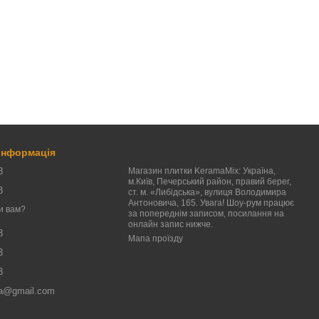
 інформація
3
Магазин плитки KeramaMix: Україна,
м.Київ, Печерський район, правий берег,
3
ст. м. «Либідська», вулиця Володимира
Антоновича, 165. Увага! Шоу-рум працює
и вам?
за попереднім записом, посилання на
онлайн запис нижче.
3
Мапа проїзду
3
3
a@gmail.com